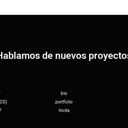
Hablamos de nuevos proyecto
7
bio
(CS)
portfolio
7
Incita