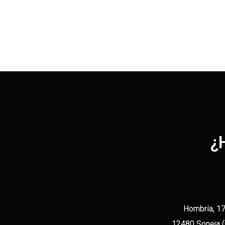
¿
Hombría, 1
12480 Soneja 